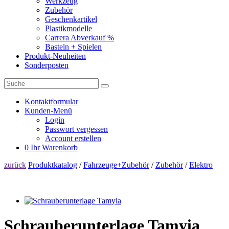
Werkzeug
Zubehör
Geschenkartikel
Plastikmodelle
Carrera Abverkauf %
Basteln + Spielen
Produkt-Neuheiten
Sonderposten
Kontaktformular
Kunden-Menü
Login
Passwort vergessen
Account erstellen
0
Ihr Warenkorb
zurück
Produktkatalog
/
Fahrzeuge+Zubehör
/
Zubehör
/
Elektro
Schrauberunterlage Tamyia