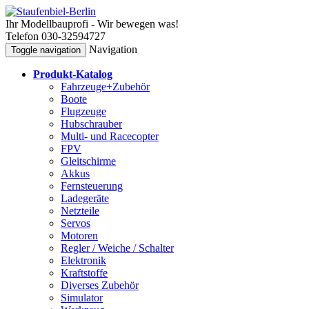
Ihr Modellbauprofi - Wir bewegen was!
Telefon 030-32594727
Navigation
Toggle navigation
Produkt-Katalog
Fahrzeuge+Zubehör
Boote
Flugzeuge
Hubschrauber
Multi- und Racecopter
FPV
Gleitschirme
Akkus
Fernsteuerung
Ladegeräte
Netzteile
Servos
Motoren
Regler / Weiche / Schalter
Elektronik
Kraftstoffe
Diverses Zubehör
Simulator