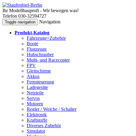
Ihr Modellbauprofi - Wir bewegen was!
Telefon 030-32594727
Navigation
Toggle navigation
Produkt-Katalog
Fahrzeuge+Zubehör
Boote
Flugzeuge
Hubschrauber
Multi- und Racecopter
FPV
Gleitschirme
Akkus
Fernsteuerung
Ladegeräte
Netzteile
Servos
Motoren
Regler / Weiche / Schalter
Elektronik
Kraftstoffe
Diverses Zubehör
Simulator