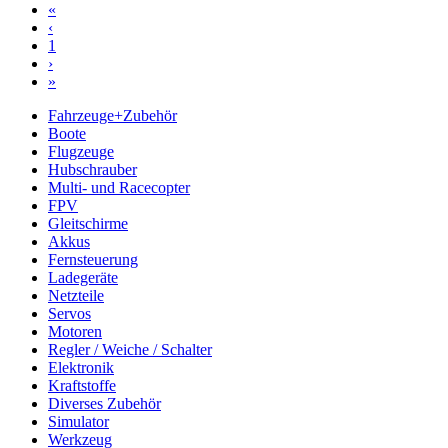
«
‹
1
›
»
Fahrzeuge+Zubehör
Boote
Flugzeuge
Hubschrauber
Multi- und Racecopter
FPV
Gleitschirme
Akkus
Fernsteuerung
Ladegeräte
Netzteile
Servos
Motoren
Regler / Weiche / Schalter
Elektronik
Kraftstoffe
Diverses Zubehör
Simulator
Werkzeug