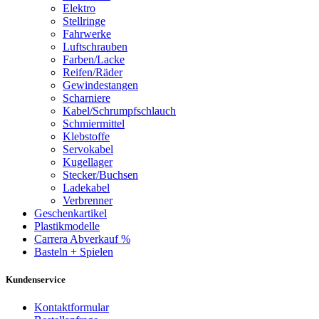
Elektro
Stellringe
Fahrwerke
Luftschrauben
Farben/Lacke
Reifen/Räder
Gewindestangen
Scharniere
Kabel/Schrumpfschlauch
Schmiermittel
Klebstoffe
Servokabel
Kugellager
Stecker/Buchsen
Ladekabel
Verbrenner
Geschenkartikel
Plastikmodelle
Carrera Abverkauf %
Basteln + Spielen
Kundenservice
Kontaktformular