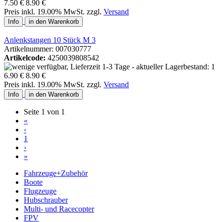
7.50 €
8.90 €
Preis inkl. 19.00% MwSt. zzgl.
Versand
Info
in den Warenkorb
Anlenkstangen 10 Stück M 3
Artikelnummer: 007030777
Artikelcode:
4250039808542
6.90 €
8.90 €
Preis inkl. 19.00% MwSt. zzgl.
Versand
Info
in den Warenkorb
Seite 1 von 1
«
‹
1
›
»
Fahrzeuge+Zubehör
Boote
Flugzeuge
Hubschrauber
Multi- und Racecopter
FPV