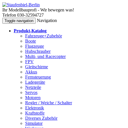
Ihr Modellbauprofi - Wir bewegen was!
Telefon 030-32594727
Navigation
Toggle navigation
Produkt-Katalog
Fahrzeuge+Zubehör
Boote
Flugzeuge
Hubschrauber
Multi- und Racecopter
FPV
Gleitschirme
Akkus
Fernsteuerung
Ladegeräte
Netzteile
Servos
Motoren
Regler / Weiche / Schalter
Elektronik
Kraftstoffe
Diverses Zubehör
Simulator