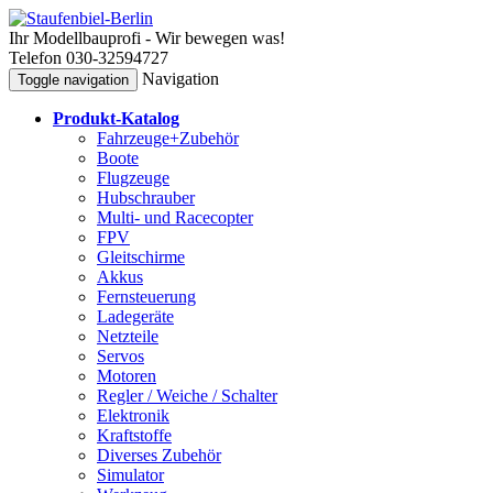
Ihr Modellbauprofi - Wir bewegen was!
Telefon 030-32594727
Navigation
Toggle navigation
Produkt-Katalog
Fahrzeuge+Zubehör
Boote
Flugzeuge
Hubschrauber
Multi- und Racecopter
FPV
Gleitschirme
Akkus
Fernsteuerung
Ladegeräte
Netzteile
Servos
Motoren
Regler / Weiche / Schalter
Elektronik
Kraftstoffe
Diverses Zubehör
Simulator