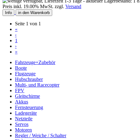
8
Preis inkl. 19.00% MwSt. zzgl.
Versand
Info
in den Warenkorb
Seite 1 von 1
«
‹
1
›
»
Fahrzeuge+Zubehör
Boote
Flugzeuge
Hubschrauber
Multi- und Racecopter
FPV
Gleitschirme
Akkus
Fernsteuerung
Ladegeräte
Netzteile
Servos
Motoren
Regler / Weiche / Schalter