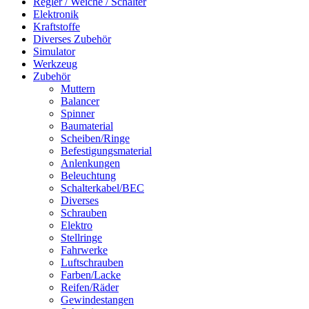
Regler / Weiche / Schalter
Elektronik
Kraftstoffe
Diverses Zubehör
Simulator
Werkzeug
Zubehör
Muttern
Balancer
Spinner
Baumaterial
Scheiben/Ringe
Befestigungsmaterial
Anlenkungen
Beleuchtung
Schalterkabel/BEC
Diverses
Schrauben
Elektro
Stellringe
Fahrwerke
Luftschrauben
Farben/Lacke
Reifen/Räder
Gewindestangen