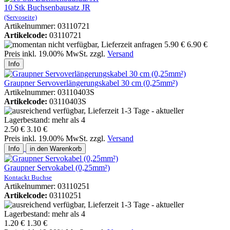
10 Stk Buchsenbausatz JR
(Servoseite)
Artikelnummer: 03110721
Artikelcode:
03110721
5.90 €
6.90 €
Preis inkl. 19.00% MwSt. zzgl.
Versand
Info
Graupner Servoverlängerungskabel 30 cm (0,25mm²)
Artikelnummer: 03110403S
Artikelcode:
03110403S
2.50 €
3.10 €
Preis inkl. 19.00% MwSt. zzgl.
Versand
Info
in den Warenkorb
Graupner Servokabel (0,25mm²)
Kontackt Buchse
Artikelnummer: 03110251
Artikelcode:
03110251
1.20 €
1.30 €