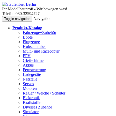
Ihr Modellbauprofi - Wir bewegen was!
Telefon 030-32594727
Navigation
Toggle navigation
Produkt-Katalog
Fahrzeuge+Zubehör
Boote
Flugzeuge
Hubschrauber
Multi- und Racecopter
FPV
Gleitschirme
Akkus
Fernsteuerung
Ladegeräte
Netzteile
Servos
Motoren
Regler / Weiche / Schalter
Elektronik
Kraftstoffe
Diverses Zubehör
Simulator