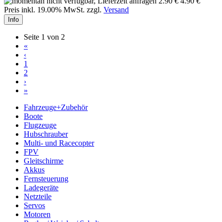
2.90 €
4.90 €
Preis inkl. 19.00% MwSt. zzgl.
Versand
Info
Seite 1 von 2
«
‹
1
2
›
»
Fahrzeuge+Zubehör
Boote
Flugzeuge
Hubschrauber
Multi- und Racecopter
FPV
Gleitschirme
Akkus
Fernsteuerung
Ladegeräte
Netzteile
Servos
Motoren