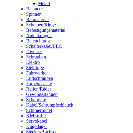
Metall
Balancer
Spinner
Baumaterial
Scheiben/Ringe
Befestigungsmaterial
Anlenkungen
Beleuchtung
Schalterkabel/BEC
Diverses
Schrauben
Elektro
Stellringe
Fahrwerke
Luftschrauben
Farben/Lacke
Reifen/Räder
Gewindestangen
Scharniere
Kabel/Schrumpfschlauch
Schmiermittel
Klebstoffe
Servokabel
Kugellager
Stecker/Buchsen