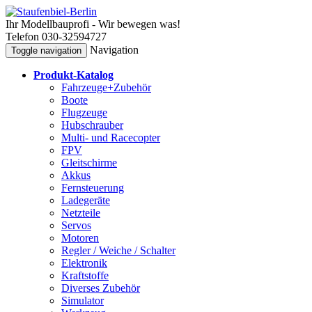
Ihr Modellbauprofi - Wir bewegen was!
Telefon 030-32594727
Navigation
Toggle navigation
Produkt-Katalog
Fahrzeuge+Zubehör
Boote
Flugzeuge
Hubschrauber
Multi- und Racecopter
FPV
Gleitschirme
Akkus
Fernsteuerung
Ladegeräte
Netzteile
Servos
Motoren
Regler / Weiche / Schalter
Elektronik
Kraftstoffe
Diverses Zubehör
Simulator