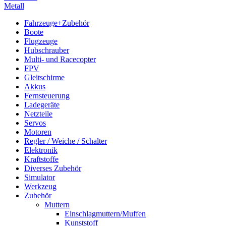
Metall
Fahrzeuge+Zubehör
Boote
Flugzeuge
Hubschrauber
Multi- und Racecopter
FPV
Gleitschirme
Akkus
Fernsteuerung
Ladegeräte
Netzteile
Servos
Motoren
Regler / Weiche / Schalter
Elektronik
Kraftstoffe
Diverses Zubehör
Simulator
Werkzeug
Zubehör
Muttern
Einschlagmuttern/Muffen
Kunststoff