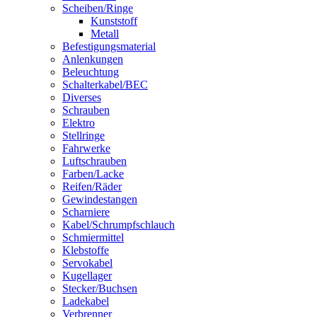
Scheiben/Ringe
Kunststoff
Metall
Befestigungsmaterial
Anlenkungen
Beleuchtung
Schalterkabel/BEC
Diverses
Schrauben
Elektro
Stellringe
Fahrwerke
Luftschrauben
Farben/Lacke
Reifen/Räder
Gewindestangen
Scharniere
Kabel/Schrumpfschlauch
Schmiermittel
Klebstoffe
Servokabel
Kugellager
Stecker/Buchsen
Ladekabel
Verbrenner