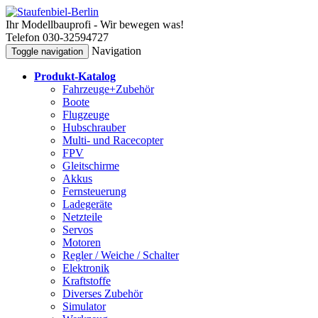
Ihr Modellbauprofi - Wir bewegen was!
Telefon 030-32594727
Navigation
Toggle navigation
Produkt-Katalog
Fahrzeuge+Zubehör
Boote
Flugzeuge
Hubschrauber
Multi- und Racecopter
FPV
Gleitschirme
Akkus
Fernsteuerung
Ladegeräte
Netzteile
Servos
Motoren
Regler / Weiche / Schalter
Elektronik
Kraftstoffe
Diverses Zubehör
Simulator