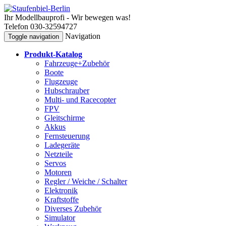
Ihr Modellbauprofi - Wir bewegen was!
Telefon 030-32594727
Navigation
Toggle navigation
Produkt-Katalog
Fahrzeuge+Zubehör
Boote
Flugzeuge
Hubschrauber
Multi- und Racecopter
FPV
Gleitschirme
Akkus
Fernsteuerung
Ladegeräte
Netzteile
Servos
Motoren
Regler / Weiche / Schalter
Elektronik
Kraftstoffe
Diverses Zubehör
Simulator