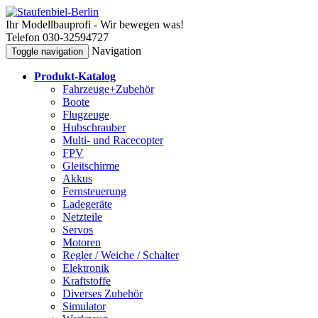
Ihr Modellbauprofi - Wir bewegen was!
Telefon 030-32594727
Navigation
Toggle navigation
Produkt-Katalog
Fahrzeuge+Zubehör
Boote
Flugzeuge
Hubschrauber
Multi- und Racecopter
FPV
Gleitschirme
Akkus
Fernsteuerung
Ladegeräte
Netzteile
Servos
Motoren
Regler / Weiche / Schalter
Elektronik
Kraftstoffe
Diverses Zubehör
Simulator