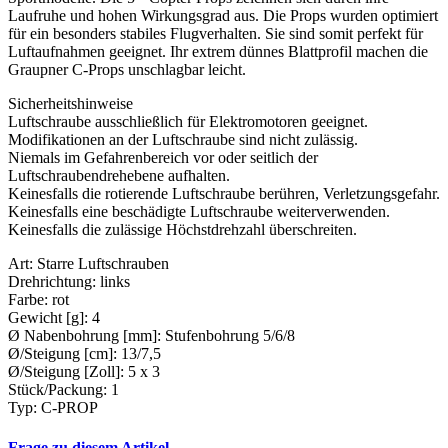
Laufruhe und hohen Wirkungsgrad aus. Die Props wurden optimiert
für ein besonders stabiles Flugverhalten. Sie sind somit perfekt für
Luftaufnahmen geeignet. Ihr extrem dünnes Blattprofil machen die
Graupner C-Props unschlagbar leicht.
Sicherheitshinweise
Luftschraube ausschließlich für Elektromotoren geeignet.
Modifikationen an der Luftschraube sind nicht zulässig.
Niemals im Gefahrenbereich vor oder seitlich der
Luftschraubendrehebene aufhalten.
Keinesfalls die rotierende Luftschraube berühren, Verletzungsgefahr.
Keinesfalls eine beschädigte Luftschraube weiterverwenden.
Keinesfalls die zulässige Höchstdrehzahl überschreiten.
Art: Starre Luftschrauben
Drehrichtung: links
Farbe: rot
Gewicht [g]: 4
Ø Nabenbohrung [mm]: Stufenbohrung 5/6/8
Ø/Steigung [cm]: 13/7,5
Ø/Steigung [Zoll]: 5 x 3
Stück/Packung: 1
Typ: C-PROP
Frage zu diesem Artikel