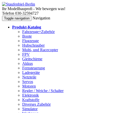
Ihr Modellbauprofi - Wir bewegen was!
Telefon 030-32594727
Navigation
Toggle navigation
Produkt-Katalog
Fahrzeuge+Zubehör
Boote
Flugzeuge
Hubschrauber
Multi- und Racecopter
FPV
Gleitschirme
Akkus
Fernsteuerung
Ladegeräte
Netzteile
Servos
Motoren
Regler / Weiche / Schalter
Elektronik
Kraftstoffe
Diverses Zubehör
Simulator