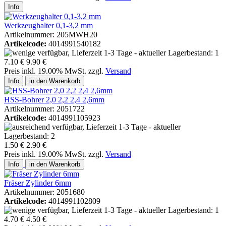
Info
Werkzeughalter 0,1-3,2 mm
Artikelnummer: 205MWH20
Artikelcode:
4014991540182
7.10 €
9.90 €
Preis inkl. 19.00% MwSt. zzgl.
Versand
Info
in den Warenkorb
HSS-Bohrer 2,0 2,2 2,4 2,6mm
Artikelnummer: 2051722
Artikelcode:
4014991105923
1.50 €
2.90 €
Preis inkl. 19.00% MwSt. zzgl.
Versand
Info
in den Warenkorb
Fräser Zylinder 6mm
Artikelnummer: 2051680
Artikelcode:
4014991102809
4.70 €
4.50 €