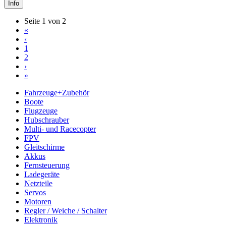
Info
Seite 1 von 2
«
‹
1
2
›
»
Fahrzeuge+Zubehör
Boote
Flugzeuge
Hubschrauber
Multi- und Racecopter
FPV
Gleitschirme
Akkus
Fernsteuerung
Ladegeräte
Netzteile
Servos
Motoren
Regler / Weiche / Schalter
Elektronik