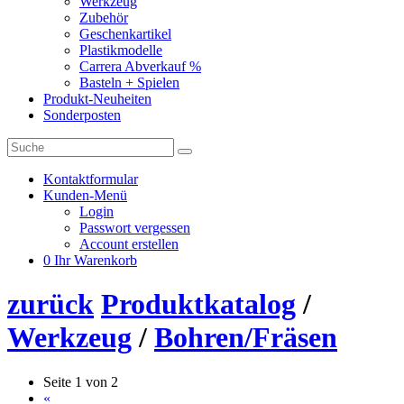
Werkzeug
Zubehör
Geschenkartikel
Plastikmodelle
Carrera Abverkauf %
Basteln + Spielen
Produkt-Neuheiten
Sonderposten
Kontaktformular
Kunden-Menü
Login
Passwort vergessen
Account erstellen
0
Ihr Warenkorb
zurück
Produktkatalog
/
Werkzeug
/
Bohren/Fräsen
Seite 1 von 2
«