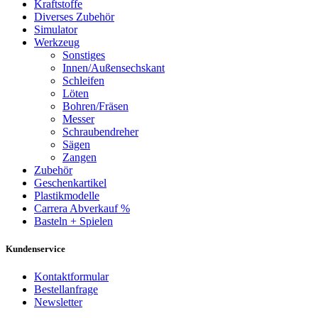
Kraftstoffe
Diverses Zubehör
Simulator
Werkzeug
Sonstiges
Innen/Außensechskant
Schleifen
Löten
Bohren/Fräsen
Messer
Schraubendreher
Sägen
Zangen
Zubehör
Geschenkartikel
Plastikmodelle
Carrera Abverkauf %
Basteln + Spielen
Kundenservice
Kontaktformular
Bestellanfrage
Newsletter