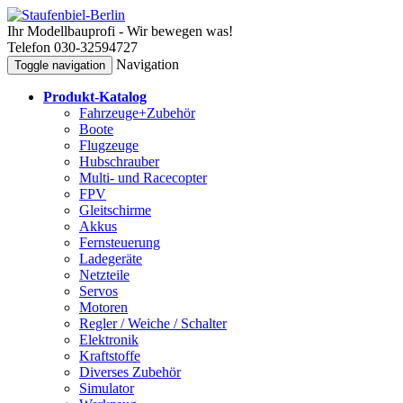
Ihr Modellbauprofi - Wir bewegen was!
Telefon 030-32594727
Navigation
Toggle navigation
Produkt-Katalog
Fahrzeuge+Zubehör
Boote
Flugzeuge
Hubschrauber
Multi- und Racecopter
FPV
Gleitschirme
Akkus
Fernsteuerung
Ladegeräte
Netzteile
Servos
Motoren
Regler / Weiche / Schalter
Elektronik
Kraftstoffe
Diverses Zubehör
Simulator