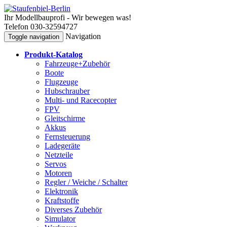
Ihr Modellbauprofi - Wir bewegen was!
Telefon 030-32594727
Navigation
Toggle navigation
Produkt-Katalog
Fahrzeuge+Zubehör
Boote
Flugzeuge
Hubschrauber
Multi- und Racecopter
FPV
Gleitschirme
Akkus
Fernsteuerung
Ladegeräte
Netzteile
Servos
Motoren
Regler / Weiche / Schalter
Elektronik
Kraftstoffe
Diverses Zubehör
Simulator